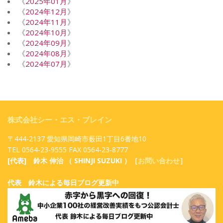
《
2025年01月
》
《
2024年12月
》
《
2024年11月
》
《
2024年10月
》
《
2024年09月
》
《
2024年08月
》
《
2024年07月
》
株式会社シー・エス・ブレイン
〒444-2137 愛知県岡崎市薮田1丁目6番地10
TEL 0564-23-9555 FAX 0564-23-8777
[代表] 鈴木 伸治 （ SHINJI SUZUKI ）［
お問い合わせ
］
代表 鈴木による毎日ブログ更新中