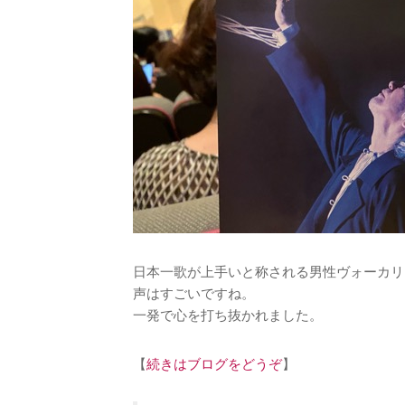
日本一歌が上手いと称される男性ヴォーカリ
声はすごいですね。
一発で心を打ち抜かれました。
【
続きはブログをどうぞ
】