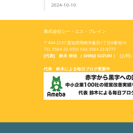
2024-10-10
株式会社シー・エス・ブレイン
〒444-2137 愛知県岡崎市薮田1丁目6番地10
TEL 0564-23-9555 FAX 0564-23-8777
[代表] 鈴木 伸治 （ SHINJI SUZUKI ）［
お問
代表 鈴木による毎日ブログ更新中