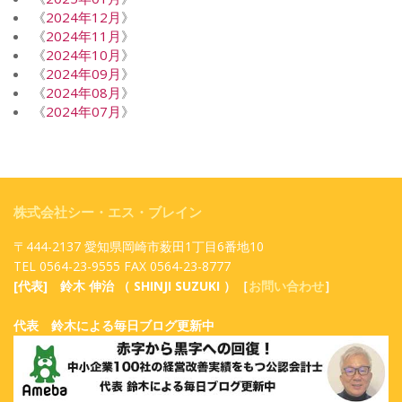
《
2024年12月
》
《
2024年11月
》
《
2024年10月
》
《
2024年09月
》
《
2024年08月
》
《
2024年07月
》
株式会社シー・エス・ブレイン
〒444-2137 愛知県岡崎市薮田1丁目6番地10
TEL 0564-23-9555 FAX 0564-23-8777
[代表] 鈴木 伸治 （ SHINJI SUZUKI ）［
お問い合わせ
］
代表 鈴木による毎日ブログ更新中