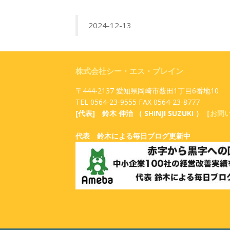
2024-12-13
株式会社シー・エス・ブレイン
〒444-2137 愛知県岡崎市薮田1丁目6番地10
TEL 0564-23-9555 FAX 0564-23-8777
[代表] 鈴木 伸治 （ SHINJI SUZUKI ）［
お問
代表 鈴木による毎日ブログ更新中