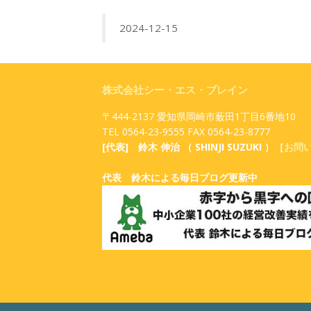
2024-12-15
株式会社シー・エス・ブレイン
〒444-2137 愛知県岡崎市薮田1丁目6番地10
TEL 0564-23-9555 FAX 0564-23-8777
[代表] 鈴木 伸治 （ SHINJI SUZUKI ）［
お問
代表 鈴木による毎日ブログ更新中