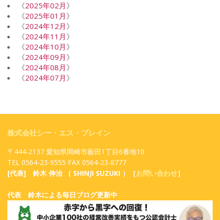
《
2025年02月
》
《
2025年01月
》
《
2024年12月
》
《
2024年11月
》
《
2024年10月
》
《
2024年09月
》
《
2024年08月
》
《
2024年07月
》
株式会社シー・エス・ブレイン
〒444-2137 愛知県岡崎市薮田1丁目6番地10
TEL 0564-23-9555 FAX 0564-23-8777
[代表] 鈴木 伸治 （ SHINJI SUZUKI ）［
お問い合わせ
］
代表 鈴木による毎日ブログ更新中