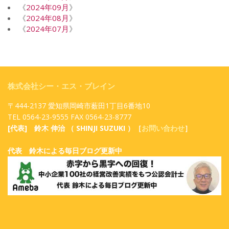
《
2024年09月
》
《
2024年08月
》
《
2024年07月
》
株式会社シー・エス・ブレイン
〒444-2137 愛知県岡崎市薮田1丁目6番地10
TEL 0564-23-9555 FAX 0564-23-8777
[代表] 鈴木 伸治 （ SHINJI SUZUKI ）［
お問い合わせ
］
代表 鈴木による毎日ブログ更新中