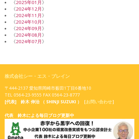
《
2025年01月
》
《
2024年12月
》
《
2024年11月
》
《
2024年10月
》
《
2024年09月
》
《
2024年08月
》
《
2024年07月
》
株式会社シー・エス・ブレイン
〒444-2137 愛知県岡崎市薮田1丁目6番地10
TEL 0564-23-9555 FAX 0564-23-8777
[代表] 鈴木 伸治 （ SHINJI SUZUKI ）［
お問い合わせ
］
代表 鈴木による毎日ブログ更新中