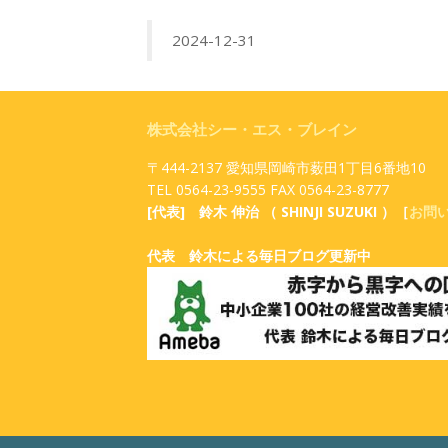
2024-12-31
株式会社シー・エス・ブレイン
〒444-2137 愛知県岡崎市薮田1丁目6番地10
TEL 0564-23-9555 FAX 0564-23-8777
[代表] 鈴木 伸治 （ SHINJI SUZUKI ）［
お問
代表 鈴木による毎日ブログ更新中