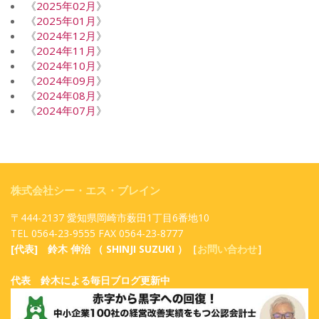
《
2025年02月
》
《
2025年01月
》
《
2024年12月
》
《
2024年11月
》
《
2024年10月
》
《
2024年09月
》
《
2024年08月
》
《
2024年07月
》
株式会社シー・エス・ブレイン
〒444-2137 愛知県岡崎市薮田1丁目6番地10
TEL 0564-23-9555 FAX 0564-23-8777
[代表] 鈴木 伸治 （ SHINJI SUZUKI ）［
お問い合わせ
］
代表 鈴木による毎日ブログ更新中