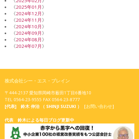
《
2025年02月
》
《
2025年01月
》
《
2024年12月
》
《
2024年11月
》
《
2024年10月
》
《
2024年09月
》
《
2024年08月
》
《
2024年07月
》
株式会社シー・エス・ブレイン
〒444-2137 愛知県岡崎市薮田1丁目6番地10
TEL 0564-23-9555 FAX 0564-23-8777
[代表] 鈴木 伸治 （ SHINJI SUZUKI ）［
お問い合わせ
］
代表 鈴木による毎日ブログ更新中