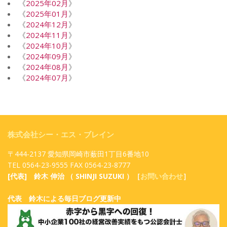
《
2025年02月
》
《
2025年01月
》
《
2024年12月
》
《
2024年11月
》
《
2024年10月
》
《
2024年09月
》
《
2024年08月
》
《
2024年07月
》
株式会社シー・エス・ブレイン
〒444-2137 愛知県岡崎市薮田1丁目6番地10
TEL 0564-23-9555 FAX 0564-23-8777
[代表] 鈴木 伸治 （ SHINJI SUZUKI ）［
お問い合わせ
］
代表 鈴木による毎日ブログ更新中