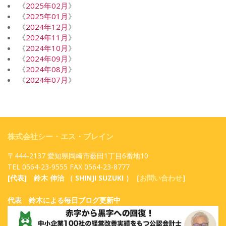
《
2025年02月
》
《
2025年01月
》
《
2024年12月
》
《
2024年11月
》
《
2024年10月
》
《
2024年09月
》
《
2024年08月
》
《
2024年07月
》
株式会社シー・エス・ブレイン
〒444-2137 愛知県岡崎市薮田1丁目6番地10
TEL 0564-23-9555 FAX 0564-23-8777
[代表] 鈴木 伸治 （ SHINJI SUZUKI ）［
お問い合わせ
］
代表 鈴木による毎日ブログ更新中