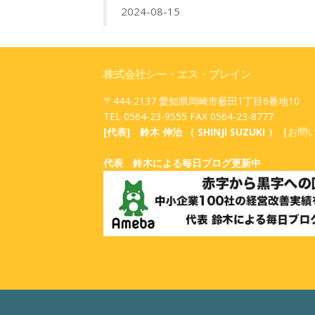
2024-08-15
株式会社シー・エス・ブレイン
〒444-2137 愛知県岡崎市薮田1丁目6番地10
TEL 0564-23-9555 FAX 0564-23-8777
[代表] 鈴木 伸治 （ SHINJI SUZUKI ）［
お問
代表 鈴木による毎日ブログ更新中