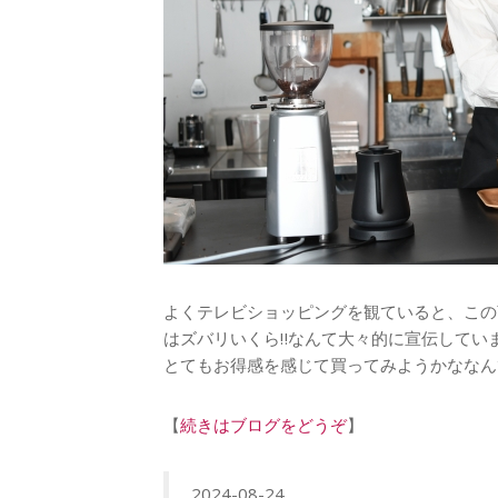
よくテレビショッピングを観ていると、この
はズバリいくら‼️なんて大々的に宣伝してい
とてもお得感を感じて買ってみようかななん
【
続きはブログをどうぞ
】
2024-08-24