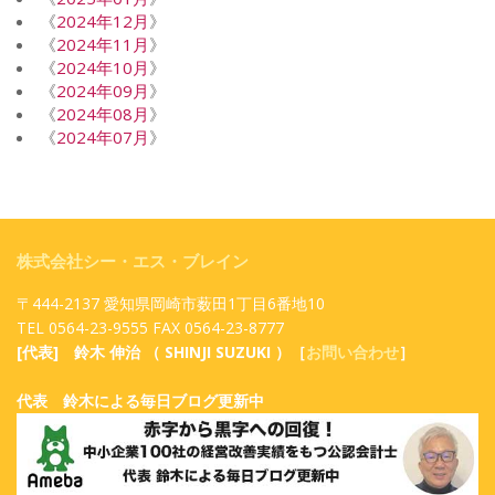
《
2024年12月
》
《
2024年11月
》
《
2024年10月
》
《
2024年09月
》
《
2024年08月
》
《
2024年07月
》
株式会社シー・エス・ブレイン
〒444-2137 愛知県岡崎市薮田1丁目6番地10
TEL 0564-23-9555 FAX 0564-23-8777
[代表] 鈴木 伸治 （ SHINJI SUZUKI ）［
お問い合わせ
］
代表 鈴木による毎日ブログ更新中