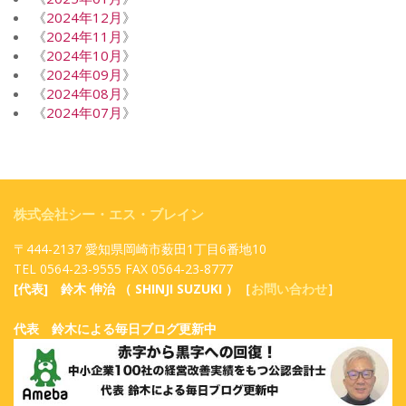
《
2024年12月
》
《
2024年11月
》
《
2024年10月
》
《
2024年09月
》
《
2024年08月
》
《
2024年07月
》
株式会社シー・エス・ブレイン
〒444-2137 愛知県岡崎市薮田1丁目6番地10
TEL 0564-23-9555 FAX 0564-23-8777
[代表] 鈴木 伸治 （ SHINJI SUZUKI ）［
お問い合わせ
］
代表 鈴木による毎日ブログ更新中