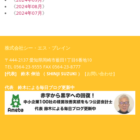
《
2024年08月
》
《
2024年07月
》
株式会社シー・エス・ブレイン
〒444-2137 愛知県岡崎市薮田1丁目6番地10
TEL 0564-23-9555 FAX 0564-23-8777
[代表] 鈴木 伸治 （ SHINJI SUZUKI ）［
お問い合わせ
］
代表 鈴木による毎日ブログ更新中