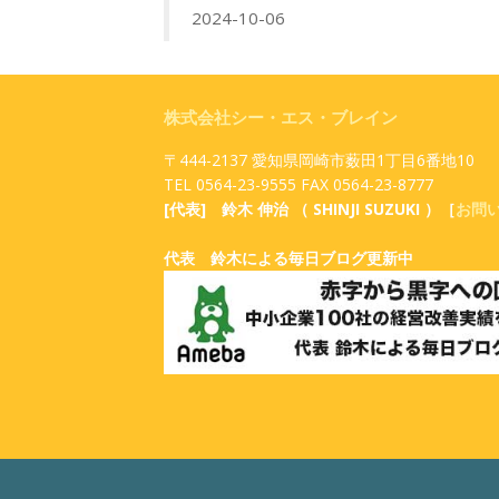
2024-10-06
株式会社シー・エス・ブレイン
〒444-2137 愛知県岡崎市薮田1丁目6番地10
TEL 0564-23-9555 FAX 0564-23-8777
[代表] 鈴木 伸治 （ SHINJI SUZUKI ）［
お問
代表 鈴木による毎日ブログ更新中