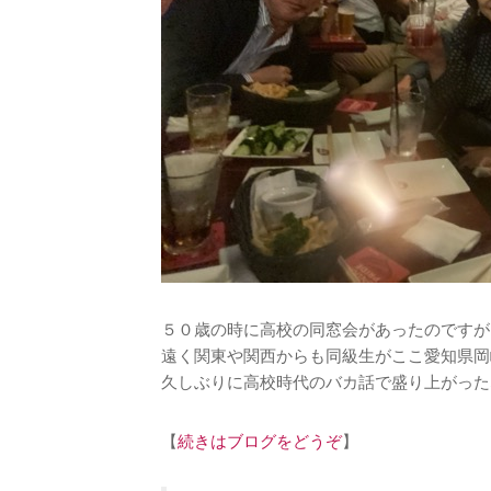
５０歳の時に高校の同窓会があったのですが
遠く関東や関西からも同級生がここ愛知県岡
久しぶりに高校時代のバカ話で盛り上がった
【
続きはブログをどうぞ
】