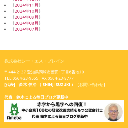
《
2024年11月
》
《
2024年10月
》
《
2024年09月
》
《
2024年08月
》
《
2024年07月
》
株式会社シー・エス・ブレイン
〒444-2137 愛知県岡崎市薮田1丁目6番地10
TEL 0564-23-9555 FAX 0564-23-8777
[代表] 鈴木 伸治 （ SHINJI SUZUKI ）［
お問い合わせ
］
代表 鈴木による毎日ブログ更新中