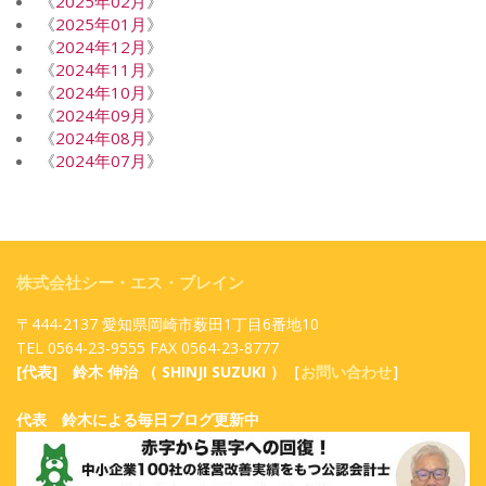
《
2025年02月
》
《
2025年01月
》
《
2024年12月
》
《
2024年11月
》
《
2024年10月
》
《
2024年09月
》
《
2024年08月
》
《
2024年07月
》
株式会社シー・エス・ブレイン
〒444-2137 愛知県岡崎市薮田1丁目6番地10
TEL 0564-23-9555 FAX 0564-23-8777
[代表] 鈴木 伸治 （ SHINJI SUZUKI ）［
お問い合わせ
］
代表 鈴木による毎日ブログ更新中