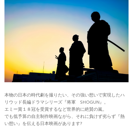
本物の日本の時代劇を撮りたい、その強い想いで実現したハ
リウッド長編ドラマシリーズ『将軍 SHOGUN』。
エミー賞１８冠を受賞するなど世界的に絶賛の嵐。
でも低予算の自主制作映画ながら、それに負けず劣らず『熱
い想い』を伝える日本映画があります?