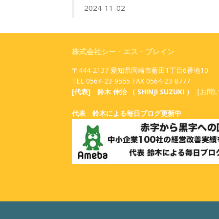
2024-11-02
株式会社シー・エス・ブレイン
〒444-2137 愛知県岡崎市薮田1丁目6番地10
TEL 0564-23-9555 FAX 0564-23-8777
[代表] 鈴木 伸治 （ SHINJI SUZUKI ）［
お問
代表 鈴木による毎日ブログ更新中