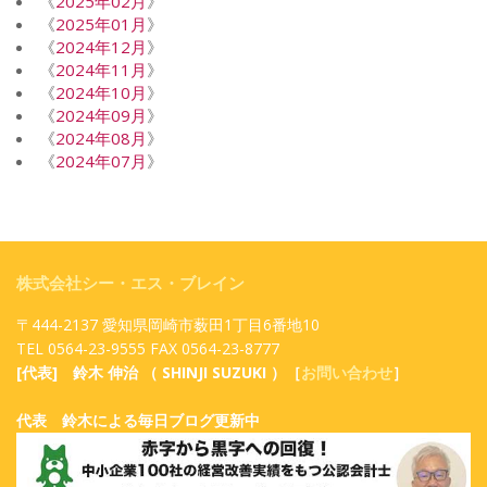
《
2025年02月
》
《
2025年01月
》
《
2024年12月
》
《
2024年11月
》
《
2024年10月
》
《
2024年09月
》
《
2024年08月
》
《
2024年07月
》
株式会社シー・エス・ブレイン
〒444-2137 愛知県岡崎市薮田1丁目6番地10
TEL 0564-23-9555 FAX 0564-23-8777
[代表] 鈴木 伸治 （ SHINJI SUZUKI ）［
お問い合わせ
］
代表 鈴木による毎日ブログ更新中