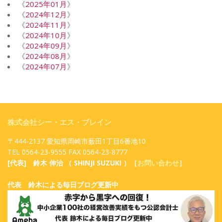
《
2025年01月
》
《
2024年12月
》
《
2024年11月
》
《
2024年10月
》
《
2024年09月
》
《
2024年08月
》
《
2024年07月
》
株式会社シー・エス・ブレイン
〒444-2137 愛知県岡崎市薮田1丁目6番地10
TEL 0564-23-9555 FAX 0564-23-8777
[代表] 鈴木 伸治 （ SHINJI SUZUKI ）［
お問い合わせ
］
代表 鈴木による毎日ブログ更新中