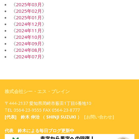
《
2025年03月
》
《
2025年02月
》
《
2025年01月
》
《
2024年12月
》
《
2024年11月
》
《
2024年10月
》
《
2024年09月
》
《
2024年08月
》
《
2024年07月
》
株式会社シー・エス・ブレイン
〒444-2137 愛知県岡崎市薮田1丁目6番地10
TEL 0564-23-9555 FAX 0564-23-8777
[代表] 鈴木 伸治 （ SHINJI SUZUKI ）［
お問い合わせ
］
代表 鈴木による毎日ブログ更新中