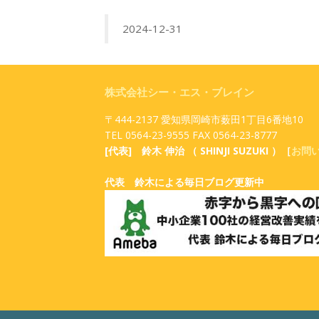
2024-12-31
株式会社シー・エス・ブレイン
〒444-2137 愛知県岡崎市薮田1丁目6番地10
TEL 0564-23-9555 FAX 0564-23-8777
[代表] 鈴木 伸治 （ SHINJI SUZUKI ）［
お問
代表 鈴木による毎日ブログ更新中