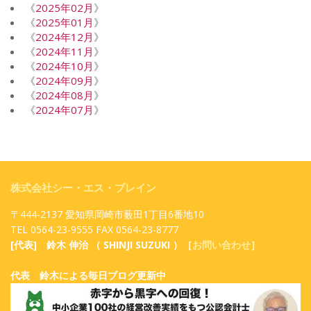
《
2025年02月
》
《
2025年01月
》
《
2024年12月
》
《
2024年11月
》
《
2024年10月
》
《
2024年09月
》
《
2024年08月
》
《
2024年07月
》
株式会社シー・エス・ブレイン
〒444-2137 愛知県岡崎市薮田1丁目6番地10
TEL 0564-23-9555 FAX 0564-23-8777
[代表] 鈴木 伸治 （ SHINJI SUZUKI ）［
お問い合わせ
］
代表 鈴木による毎日ブログ更新中