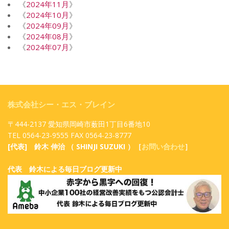
《
2024年11月
》
《
2024年10月
》
《
2024年09月
》
《
2024年08月
》
《
2024年07月
》
株式会社シー・エス・ブレイン
〒444-2137 愛知県岡崎市薮田1丁目6番地10
TEL 0564-23-9555 FAX 0564-23-8777
[代表] 鈴木 伸治 （ SHINJI SUZUKI ）［
お問い合わせ
］
代表 鈴木による毎日ブログ更新中