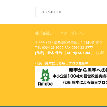
2025-01-16
株式会社シー・エス・ブレイン
〒444-2137 愛知県岡崎市薮田1丁目6番地10
TEL 0564-23-9555 FAX 0564-23-8777
[代表] 鈴木 伸治 （ SHINJI SUZUKI ）［
お問
代表 鈴木による毎日ブログ更新中