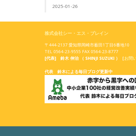
2025-01-26
株式会社シー・エス・ブレイン
〒444-2137 愛知県岡崎市薮田1丁目6番地10
TEL 0564-23-9555 FAX 0564-23-8777
[代表] 鈴木 伸治 （ SHINJI SUZUKI ）［
お問
代表 鈴木による毎日ブログ更新中