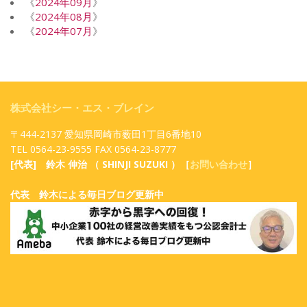
《
2024年09月
》
《
2024年08月
》
《
2024年07月
》
株式会社シー・エス・ブレイン
〒444-2137 愛知県岡崎市薮田1丁目6番地10
TEL 0564-23-9555 FAX 0564-23-8777
[代表] 鈴木 伸治 （ SHINJI SUZUKI ）［
お問い合わせ
］
代表 鈴木による毎日ブログ更新中