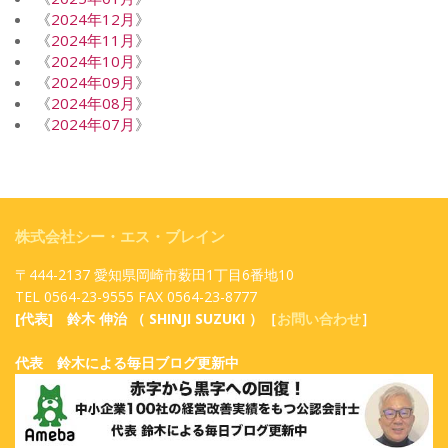
《
2024年12月
》
《
2024年11月
》
《
2024年10月
》
《
2024年09月
》
《
2024年08月
》
《
2024年07月
》
株式会社シー・エス・ブレイン
〒444-2137 愛知県岡崎市薮田1丁目6番地10
TEL 0564-23-9555 FAX 0564-23-8777
[代表] 鈴木 伸治 （ SHINJI SUZUKI ）［
お問い合わせ
］
代表 鈴木による毎日ブログ更新中