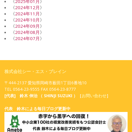
《
2025年01月
》
《
2024年12月
》
《
2024年11月
》
《
2024年10月
》
《
2024年09月
》
《
2024年08月
》
《
2024年07月
》
株式会社シー・エス・ブレイン
〒444-2137 愛知県岡崎市薮田1丁目6番地10
TEL 0564-23-9555 FAX 0564-23-8777
[代表] 鈴木 伸治 （ SHINJI SUZUKI ）［
お問い合わせ
］
代表 鈴木による毎日ブログ更新中