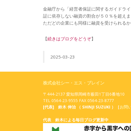
金融庁から「経営者保証に関するガイドライ
証に依存しない融資の割合が５０％を超えま
ただどの企業にも同様に融資を受けられるか
【
続きはブログをどうぞ
】
2025-03-23
株式会社シー・エス・ブレイン
〒444-2137 愛知県岡崎市薮田1丁目6番地10
TEL 0564-23-9555 FAX 0564-23-8777
[代表] 鈴木 伸治 （ SHINJI SUZUKI ）［
お問
代表 鈴木による毎日ブログ更新中