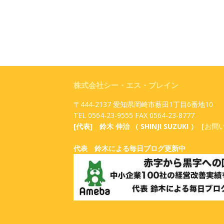
株式会社シー・エス・ブレイン
〒444-2137 愛知県岡崎市薮田1丁目6番地10
TEL 0564-23-9555 FAX 0564-23-8777
[代表] 鈴木 伸治 （ SHINJI SUZUKI ）［
お問
代表 鈴木による毎日ブログ更新中