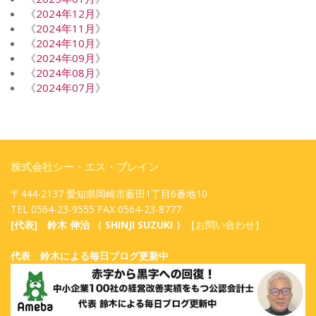
《
2024年12月
》
《
2024年11月
》
《
2024年10月
》
《
2024年09月
》
《
2024年08月
》
《
2024年07月
》
株式会社シー・エス・ブレイン
〒444-2137 愛知県岡崎市薮田1丁目6番地10
TEL 0564-23-9555 FAX 0564-23-8777
[代表] 鈴木 伸治 （ SHINJI SUZUKI ）［
お問い合わせ
］
代表 鈴木による毎日ブログ更新中