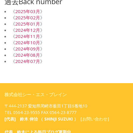
過去Back number
《
2025年03月
》
《
2025年02月
》
《
2025年01月
》
《
2024年12月
》
《
2024年11月
》
《
2024年10月
》
《
2024年09月
》
《
2024年08月
》
《
2024年07月
》
株式会社シー・エス・ブレイン
〒444-2137 愛知県岡崎市薮田1丁目6番地10
TEL 0564-23-9555 FAX 0564-23-8777
[代表] 鈴木 伸治 （ SHINJI SUZUKI ）［
お問い合わせ
］
代表 鈴木による毎日ブログ更新中