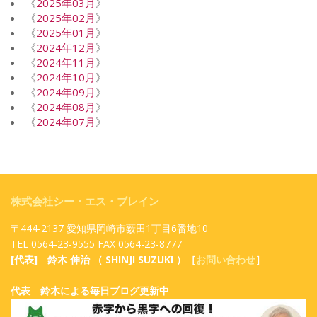
《
2025年03月
》
《
2025年02月
》
《
2025年01月
》
《
2024年12月
》
《
2024年11月
》
《
2024年10月
》
《
2024年09月
》
《
2024年08月
》
《
2024年07月
》
株式会社シー・エス・ブレイン
〒444-2137 愛知県岡崎市薮田1丁目6番地10
TEL 0564-23-9555 FAX 0564-23-8777
[代表] 鈴木 伸治 （ SHINJI SUZUKI ）［
お問い合わせ
］
代表 鈴木による毎日ブログ更新中