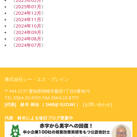
《
2025年01月
》
《
2024年12月
》
《
2024年11月
》
《
2024年10月
》
《
2024年09月
》
《
2024年08月
》
《
2024年07月
》
株式会社シー・エス・ブレイン
〒444-2137 愛知県岡崎市薮田1丁目6番地10
TEL 0564-23-9555 FAX 0564-23-8777
[代表] 鈴木 伸治 （ SHINJI SUZUKI ）［
お問い合わせ
］
代表 鈴木による毎日ブログ更新中