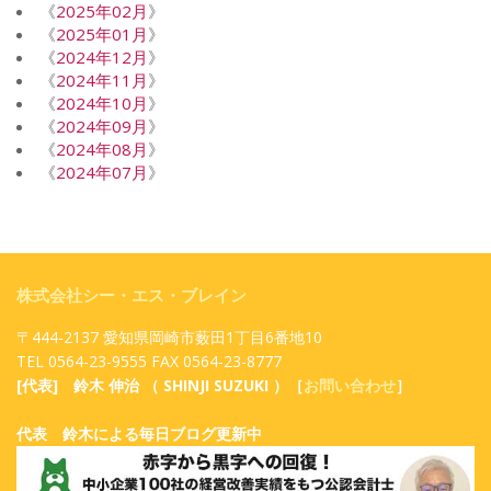
《
2025年02月
》
《
2025年01月
》
《
2024年12月
》
《
2024年11月
》
《
2024年10月
》
《
2024年09月
》
《
2024年08月
》
《
2024年07月
》
株式会社シー・エス・ブレイン
〒444-2137 愛知県岡崎市薮田1丁目6番地10
TEL 0564-23-9555 FAX 0564-23-8777
[代表] 鈴木 伸治 （ SHINJI SUZUKI ）［
お問い合わせ
］
代表 鈴木による毎日ブログ更新中