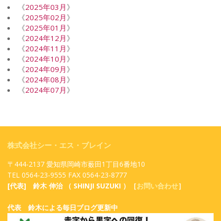
《
2025年03月
》
《
2025年02月
》
《
2025年01月
》
《
2024年12月
》
《
2024年11月
》
《
2024年10月
》
《
2024年09月
》
《
2024年08月
》
《
2024年07月
》
株式会社シー・エス・ブレイン
〒444-2137 愛知県岡崎市薮田1丁目6番地10
TEL 0564-23-9555 FAX 0564-23-8777
[代表] 鈴木 伸治 （ SHINJI SUZUKI ）［
お問い合わせ
］
代表 鈴木による毎日ブログ更新中